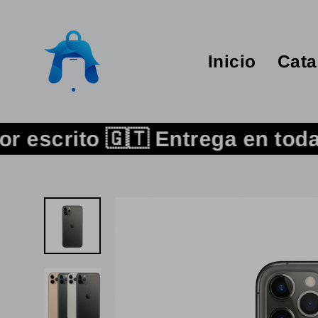
Ir
directamente
al
Inicio
Cat
contenido
rito 🇬🇹 Entrega en toda Guate