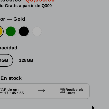
cio
cio
ío Gratís a partir de Q300
itual
rta
lor
—
Gold
pacidad
4GB
128GB
En stock
Pide en:
Recíbe el:
17 : 45 : 53
lunes