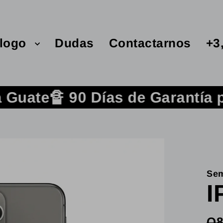
alogo
Dudas
Contactarnos
+3
🔏 90 Días de Garantía por esc
Sem
I
Q8